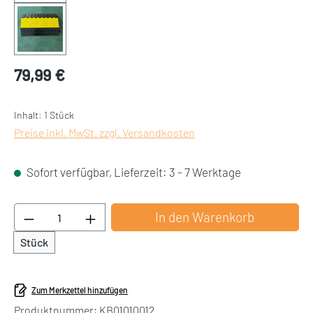
79,99 €
Regulärer Preis:
Inhalt:
1 Stück
Preise inkl. MwSt. zzgl. Versandkosten
Sofort verfügbar, Lieferzeit: 3 - 7 Werktage
Produkt Anzahl: Gib den gewünschten Wert ei
In den Warenkorb
Stück
Zum Merkzettel hinzufügen
Produktnummer:
KB01010012